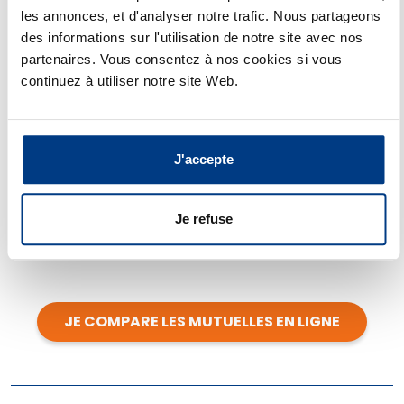
garantie casse pour les lunettes
les annonces, et d'analyser notre trafic. Nous partageons
des informations sur l'utilisation de notre site avec nos
coaching en ligne
partenaires. Vous consentez à nos cookies si vous
analyse de devis
continuez à utiliser notre site Web.
consultation vidéo avec un psy...
J'accepte
Chaque réseau fait le choix d'inclure un certain
nombre de services supplémentaires totalement
Je refuse
gratuits ou à tarif préférentiel suivant la prestation
choisie.
JE COMPARE LES MUTUELLES EN LIGNE